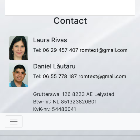
Contact
Laura Rivas
Tel:
06 29 457 407
romtext@gmail.com
Daniel Lǎutaru
Tel:
06 55 778 187
romtext@gmail.com
Grutterswal 126 8223 AE Lelystad
Btw-nr.: NL 851323820B01
KvK-nr.: 54486041